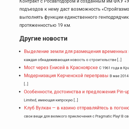
Контракт с Росавтодором и созданным им ФКУ «У
подъездов к нему даст возможность «Стройгазмо
выполнять функции единственного генподрядчика
протяженностью 19 км.
Другие новости
Выделение земли для размещения временных 
каждая обнадеживающая новость о строительстве […]
Мост через Енисей в Красноярске
С 1961 года в К
Модернизация Керченской переправы
В мае 2014
[…]
Особенности, достоинства и предложения Pin-up
Limited, имеющая кипрскую […]
Клуб Вулкан — в казино отправляйтесь в погоню
свои вещи для великого приключения с Pragmatic Play! В с