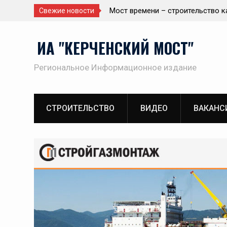
мени – строительство как путешествие в
Важность должнос
Свежие новости
Перейти
ИА "КЕРЧЕНСКИЙ МОСТ"
к
содержимому
Региональное Информационное издание
CТРОИТЕЛЬСТВО
ВИДЕО
ВАКАНС