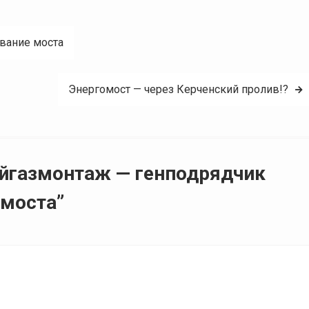
ование моста
Энергомост — через Керченский пролив!?
ойгазмонтаж — генподрядчик
 моста”