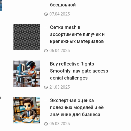
бесшовной
07.04.2025
Сетка mesh в
ассортименте липучек и
крепежных материалов
06.04.2025
Buy reflective Rights
Smoothly: navigate access
denial challenges
21.03.2025
в
Экспертная оценка
полезных моделей и её
значение для бизнеса
05.03.2025