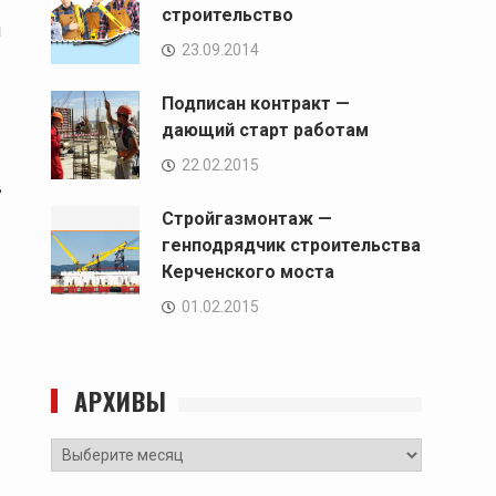
строительство
и
23.09.2014
Подписан контракт —
дающий старт работам
22.02.2015
в
Стройгазмонтаж —
генподрядчик строительства
Керченского моста
01.02.2015
АРХИВЫ
Архивы