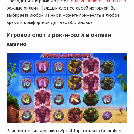
Насладиться играми можете в
онлайн казино Columbus
в
режиме онлайн. Каждый слот со своей историей. Вы
выбираете любой из них и можете применять в любое
время и комфортной для вас обстановке.
Игровой слот и рок-н-ролл в онлайн
казино
Развлекательная машина Spinal Tap в казино Columbus