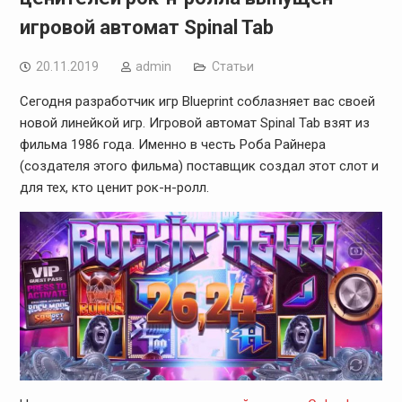
игровой автомат Spinal Tab
20.11.2019
admin
Статьи
Сегодня разработчик игр Blueprint соблазняет вас своей
новой линейкой игр. Игровой автомат Spinal Tab взят из
фильма 1986 года. Именно в честь Роба Райнера
(создателя этого фильма) поставщик создал этот слот и
для тех, кто ценит рок-н-ролл.